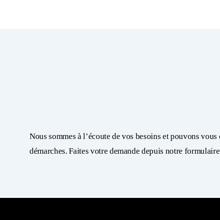
Nous sommes à l’écoute de vos besoins et pouvons vous d
démarches. Faites votre demande depuis notre formulaire
Infos pratiques
Pluriactivité
Qu’est ce qu’un établissement stable