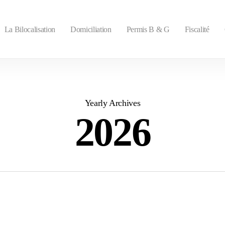
La Bilocalisation
Domiciliation
Permis B & G
Fiscalité
Yearly Archives
2026