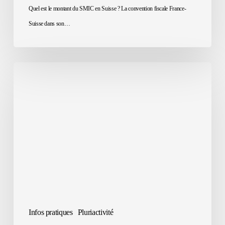
Quel est le montant du SMIC en Suisse ? La convention fiscale France-
Suisse dans son…
Activité
économique
en
France
et
en
Suisse
par
SAS
française
Infos pratiques
Pluriactivité