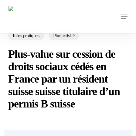
Skip
to
Menu
main
content
Infos pratiques
Pluriactivité
Plus-value sur cession de
droits sociaux cédés en
France par un résident
suisse suisse titulaire d’un
permis B suisse