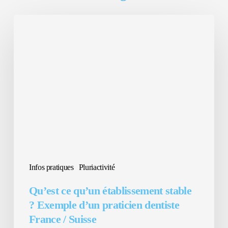
Qu’est
ce
qu’un
établissement
stable
?
Exemple
d’un
praticien
dentiste
Infos pratiques
Pluriactivité
France
Qu’est ce qu’un établissement stable
/
? Exemple d’un praticien dentiste
Suisse
France / Suisse