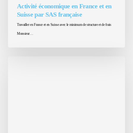
Activité économique en France et en
Suisse par SAS française
Travailler en France et en Suisse avec le minimum de structure et de frais
Monsieur…
Travailleur
frontalier
indépendant,
temps
de
travail
en
Suisse