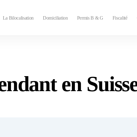
La Bilocalisation
Domiciliation
Permis B & G
Fiscalité
endant en Suiss