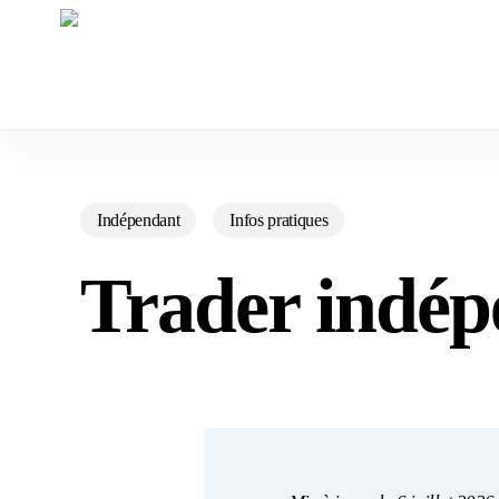
Skip
to
main
content
Indépendant
Infos pratiques
Trader indép