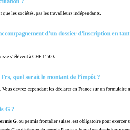
iliation ?
que les sociétés, pas les travailleurs indépendants.
’accompagnement d’un dossier d’inscription en tan
suisse s’élèvent à CHF 1’500.
Frs, quel serait le montant de l’impôt ?
se. Vous devrez cependant les déclarer en France sur un formulaire n
is G ?
ermis G
, ou permis frontalier suisse, est obligatoire pour exercer 
ermis G
se distingue du permis B suisse, lequel est destiné aux per