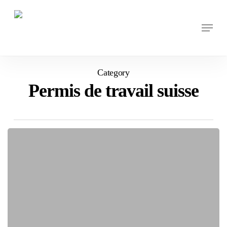
Skip
to
Menu
main
content
Category
Permis de travail suisse
PERMIS
G
INDEPENDANT