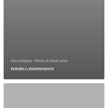
Infos pratiques
Permis de travail suisse
PERMIS G INDEPENDANT
Qu’est-
ce
que